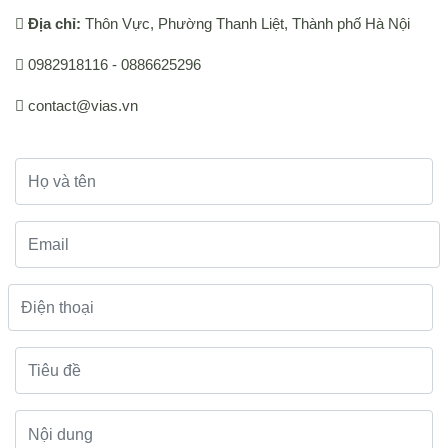
Địa chỉ:
Thôn Vực, Phường Thanh Liệt, Thành phố Hà Nội
DỰ ÁN
0982918116
-
0886625296
TUYỂN DỤNG
contact@vias.vn
LIÊN HỆ