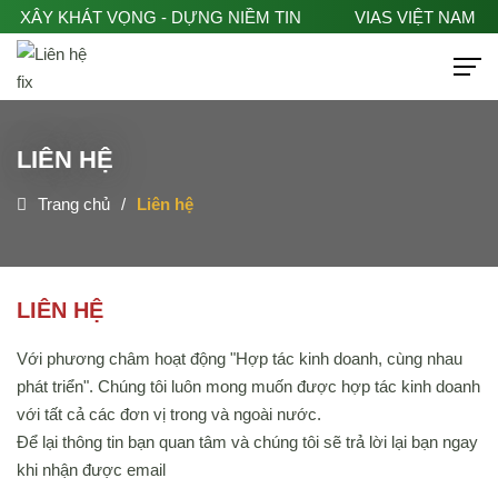
M - XÂY KHÁT VỌNG - DỰNG NIỀM TIN
VIAS VIỆT NAM -
LIÊN HỆ
Trang chủ
Liên hệ
Hotline 0982918116
VI
EN
TRANG CHỦ
LIÊN HỆ
VỀ CHÚNG TÔI
Với phương châm hoạt động "Hợp tác kinh doanh, cùng nhau
phát triển". Chúng tôi luôn mong muốn được hợp tác kinh doanh
DỊCH VỤ
với tất cả các đơn vị trong và ngoài nước.
Để lại thông tin bạn quan tâm và chúng tôi sẽ trả lời lại bạn ngay
TIN TỨC
khi nhận được email