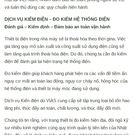
và tuân thủ đúng các quy chuẩn hiện hành.
DỰ ÁN
DỊCH VỤ KIỂM ĐIỆN – ĐO KIỂM HỆ THỐNG ĐIỆN
TUYỂN DỤNG
Đánh giá – Kiểm định – Đảm bảo an toàn vận hành
Thiêt bị điện trong nhà máy sẽ bị thoái hóa theo thời gina. Việc
LIÊN HỆ
gia tăng quy mô sản xuất và công suất sử dụng điện cũng sẽ
làm tăng quá trình thoái hóa điện. Do đó, chúng ta cần đo kiểm
điện để đánh giá lại hiện trạng hệ thống điện.
Đo kiểm điện giúp khách hàng phát hiện ra các vấn đề tiềm ẩn
nguy cơ mất an toàn lao động, nguy cơ cháy nổ, hỏng hóc của
hệ thống điện và thiết bị máy móc đang sử dụng.
Dịch vụ Kiển điện do VIAS cung cấp sẽ tập trung loại bỏ tổn hao
lãng phí, thúc đẩy an toàn, chất lượng, và thúc đẩy đổi mới.
Chúng tôi tin rằng, với trang thiết bị đo kiểm hiện đại, đội ngũ kỹ
sư nhiều kinh nghiệm cùng quy trình quản lý tiên tiến của Nhật