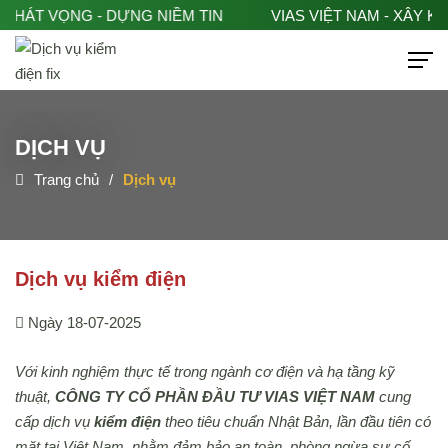
 KHÁT VỌNG - DỰNG NIỀM TIN
VIAS VIỆT NAM - XÂY KH
DỊCH VỤ
Trang chủ
Dịch vụ
Hotline 0982918116
VI
EN
TRANG CHỦ
Dịch vụ kiểm điện
VỀ CHÚNG TÔI
Ngày 18-07-2025
DỊCH VỤ
Với kinh nghiệm thực tế trong ngành cơ điện và hạ tầng kỹ
thuật,
CÔNG TY CỔ PHẦN ĐẦU TƯ VIAS VIỆT NAM
cung
TIN TỨC
cấp dịch vụ
kiểm điện
theo tiêu chuẩn Nhật Bản, lần đầu tiên có
mặt tại Việt Nam, nhằm đảm bảo an toàn, phòng ngừa sự cố,