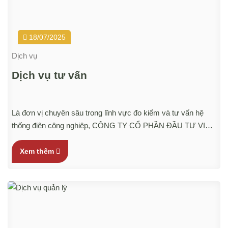
18/07/2025
Dịch vụ
Dịch vụ tư vấn
Là đơn vị chuyên sâu trong lĩnh vực đo kiểm và tư vấn hệ
thống điện công nghiệp, CÔNG TY CỔ PHẦN ĐẦU TƯ VIAS
VIỆT NAM cung cấp dịch vụ tư vấn cải tạo và quản lý vận
hành hệ thống điện theo tiêu chuẩn Nhật Bản, giúp nhà máy
Xem thêm
đảm bảo an toàn lao động, ổn định thiết bị và tối ưu hiệu quả
vận hành.