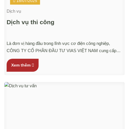
18/07/2025
Dịch vụ
Dịch vụ thi công
Là đơn vị hàng đầu trong lĩnh vực cơ điện công nghiệp,
CÔNG TY CỔ PHẦN ĐẦU TƯ VIAS VIỆT NAM cung cấp
dịch vụ sửa chữa, cải tạo và thi công hệ thống điện – điều
hòa nhà xưởng với quy trình chuẩn Nhật Bản, đảm bảo chất
Xem thêm
lượng, tiến độ và sự hài lòng tuyệt đối từ khách hàng.