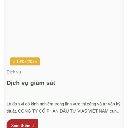
18/07/2025
Dịch vụ
Dịch vụ giám sát
Là đơn vị có kinh nghiệm trong lĩnh vực thi công và tư vấn kỹ
thuật, CÔNG TY CỔ PHẦN ĐẦU TƯ VIAS VIỆT NAM cung
cấp dịch vụ tư vấn xây dựng hệ thống giám sát điện năng với
mục tiêu đảm bảo công trình đạt tiêu chuẩn kỹ thuật, tiến độ
Xem thêm