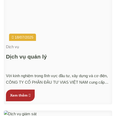
18/07/2025
Dịch vụ
Dịch vụ quản lý
Với kinh nghiệm trong lĩnh vực đầu tư, xây dựng và cơ điện,
CÔNG TY CỔ PHẦN ĐẦU TƯ VIAS VIỆT NAM cung cấp
dịch vụ xây dựng hồ sơ quản lý hệ thống điện và thiết bị điện,
hỗ trợ trong quá trình khắc phục sự cố, sửa chữa, hoặc cải
Xem thêm
tạo lại hệ thống điện