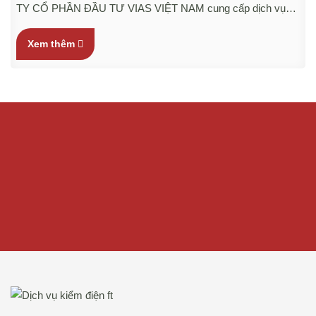
TY CỔ PHẦN ĐẦU TƯ VIAS VIỆT NAM cung cấp dịch vụ
bảo trì, bảo dưỡng hệ thống điện chuyên nghiệp cho nhà
máy, tòa nhà, khu công nghiệp, trung tâm thương mại và hệ
Xem thêm
thống hạ tầng kỹ thuật.